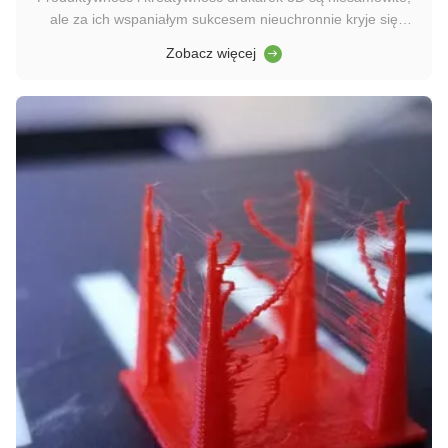
ale za ich wspaniałym sukcesem nieuchronnie kryje się
niezliczona liczba porażek.,Jeden jest nadal niezadowolony:
Zobacz więcej
kolor nie jest dobry, kształt nie jest zadowalający,
powierzchnia nie jest gładka, a nawet jest rysunek nici... gdzie
dokładnie ...