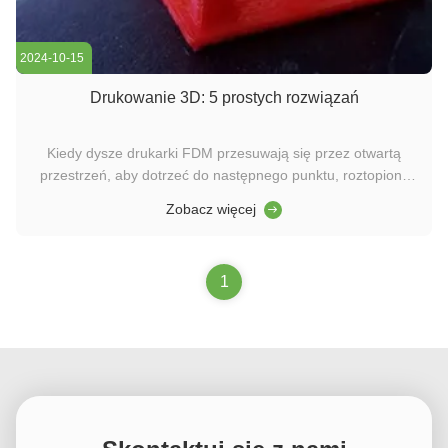
2024-10-15
Drukowanie 3D: 5 prostych rozwiązań
Kiedy dysze drukarki FDM przesuwają się przez otwartą
przestrzeń, aby dotrzeć do następnego punktu, roztopiony
plastik może czasami wyciekać, utwardzać się i przykleić się
Zobacz więcej
do drukowanej części.To jest znane jako "stringing" w druku
3D, który tworzy pajęczyny lub włosy plastikowe na
drukowanym 3D ...
1