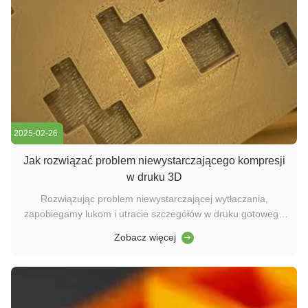
2025-02-26
Jak rozwiązać problem niewystarczającego kompresji
w druku 3D
Rozwiązując problem niewystarczającej wytłaczania,
zapobiegamy lukom i utracie szczegółów w druku gotowego
produktu. Jeśli drukarka 3D nie zdeponowała wystarczającej
Zobacz więcej
ilości drutu podczas procesu drukowania, może wystąpić
problem z niewystarczającą wytłaczaniem.nie może osiągnąć
tej kwoty, co ...