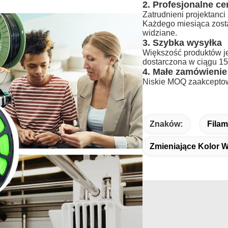
2. Profesjonalne 
Zatrudnieni projektanci
Każdego miesiąca zost
widziane.
3. Szybka wysyłka
Większość produktów je
dostarczona w ciągu 15
4. Małe zamówieni
Niskie MOQ zaakceptow
Znaków:
Filam
Zmieniające Kolor 