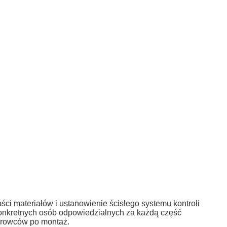
ci materiałów i ustanowienie ścisłego systemu kontroli
onkretnych osób odpowiedzialnych za każdą część
urowców po montaż.