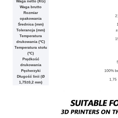
Waga netto (KG)
Waga brutto
Rozmiar
2
opakowania
Średnica (mm)
Tolerancja (mm)
±
Temperatura
1
drukowania (ºC)
Temperatura stołu
(ºC)
Prędkość
drukowania
Pęcherzyki
100% b
Długość linii (Ø
1,75
1,75±0,2 mm)