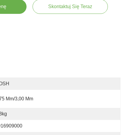
enę
Skontaktuj Się Teraz
OSH
,75 Mm/3,00 Mm
3kg
916909000