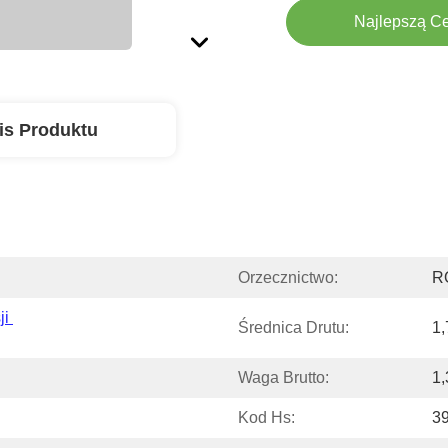
Najlepszą C
is Produktu
Orzecznictwo:
R
i 
Średnica Drutu:
1
Waga Brutto:
1,
Kod Hs:
3