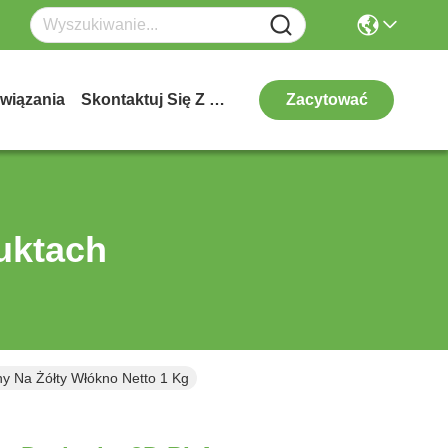
wiązania
Skontaktuj Się Z Nami
Zacytować
uktach
y Na Żółty Włókno Netto 1 Kg