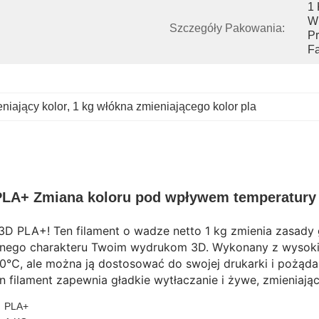
1 
W 
Szczegóły Pakowania:
Pr
Fa
niający kolor
, 
1 kg włókna zmieniającego kolor pla
PLA+ Zmiana koloru pod wpływem temperatury Z
3D PLA+! Ten filament o wadze netto 1 kg zmienia zasady
cznego charakteru Twoim wydrukom 3D. Wykonany z wysokie
℃, ale można ją dostosować do swojej drukarki i pożądan
en filament zapewnia gładkie wytłaczanie i żywe, zmieniają
PLA+