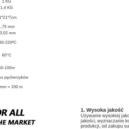
1 KG
1,4 KG
1*21*7cm
1,75 mm
0,02 mm
90-220ºC
60°C
50-100m
ez pęcherzyków
 mm = 330 m
1. Wysoka jakość
Używanie wysokiej jakoś
jakości, wyznaczanie k
produkcji, od zakupu s