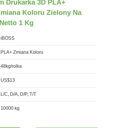
m Drukarka 3D PLA+
miana Koloru Zielony Na
Netto 1 Kg
iBOSS
PLA+ Zmiana Koloru
48kg/rolka
US$13
L/C, D/A, D/P, T/T
10000 kg