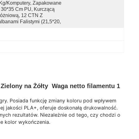
Kg/komputery, Zapakowane 
30*35 Cm PU, Kurczącą 
óżniową, 12 CTN Z 
lbanami Falistymi (21,5*20,
ielony na Żółty Waga netto filamentu 1
 gry. Posiada funkcję zmiany koloru pod wpływem
j jakości PLA+, oferuje doskonałą drukowalność.
ych rezultatów. Niezależnie od tego, czy chodzi o
ce kolor wykończenia.