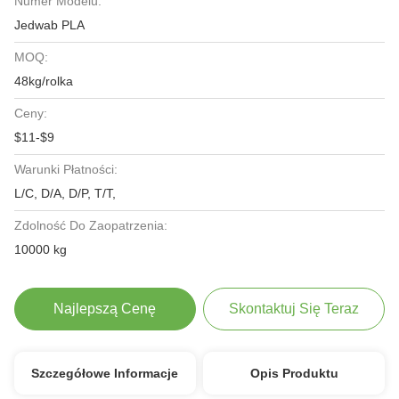
Numer Modelu:
Jedwab PLA
MOQ:
48kg/rolka
Ceny:
$11-$9
Warunki Płatności:
L/C, D/A, D/P, T/T,
Zdolność Do Zaopatrzenia:
10000 kg
Najlepszą Cenę
Skontaktuj Się Teraz
Szczegółowe Informacje
Opis Produktu