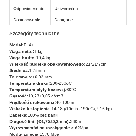
Odpowiednie do:
Uniwersalne
Dostosowanie
Dostępne
Szczegóły techniczne
Model:
PLA+
Waga netto:
1 kg
Waga brutto:
10,4 kg
Wielkość pudełka opakowaniowego:
21*21*7cm
Średnica:
1.75mm
Tolerancja:
±0,02 mm
Temperatura druku:
200-230oC
Temperatura płyty bazowej:
60°C
Gęstość:
10,23±0,05 g/cm3
Prędkość drukowania:
40-100 m
Wskaźnik stopienia:
14-18g/10min (190oC),2.16 kg)
Bąbelka:
100% bez bańki
Długość linii (Ø1,75±0,2 mm):
330m
Wytrzymałość na rozciąganie:
≥ 62Mpa
Moduł zgięcia:
1970 Mpa