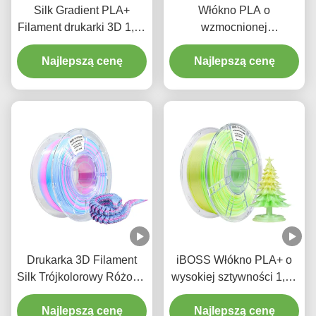
Silk Gradient PLA+
Włókno PLA o
Filament drukarki 3D 1,75
wzmocnionej
mm, gradient biały
wytrzymałości 100%
fioletowy niebieski 1 kg
Najlepszą cenę
wolne od pęcherzyków
Najlepszą cenę
szpula Tri Color 3D
Printing Filament
Drukarka 3D Filament
iBOSS Włókno PLA+ o
Silk Trójkolorowy Różowy
wysokiej sztywności 1,75
Czerwony Niebieski Biały
mm Włókno do druku 3D
1000g Dokładność
Najlepszą cenę
żółtego, zielonego,
Najlepszą cenę