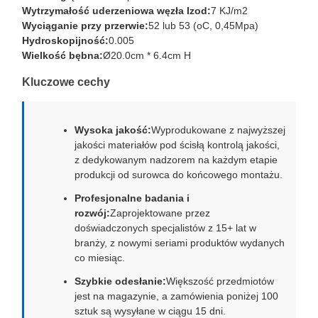
Wytrzymałość uderzeniowa węzła Izod:
7 KJ/m2
Wyciąganie przy przerwie:
52 lub 53 (oC, 0,45Mpa)
Hydroskopijność:
0.005
Wielkość bębna:
Ø20.0cm * 6.4cm H
Kluczowe cechy
Wysoka jakość:
Wyprodukowane z najwyższej
jakości materiałów pod ścisłą kontrolą jakości,
z dedykowanym nadzorem na każdym etapie
produkcji od surowca do końcowego montażu.
Profesjonalne badania i
rozwój:
Zaprojektowane przez
doświadczonych specjalistów z 15+ lat w
branży, z nowymi seriami produktów wydanych
co miesiąc.
Szybkie odesłanie:
Większość przedmiotów
jest na magazynie, a zamówienia poniżej 100
sztuk są wysyłane w ciągu 15 dni.