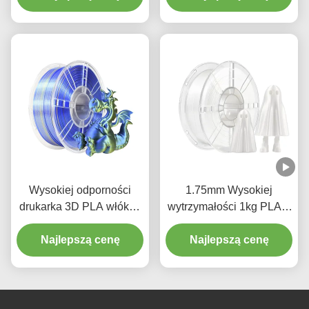
wymiarowa +/- 0,02mm
białego
Wysokiej odporności
1.75mm Wysokiej
drukarka 3D PLA włókna
wytrzymałości 1kg PLA +
jedwabia Dwukolorowy
jedwab biały filament
Błękitny Złoty 1,75mm
Najlepszą cenę
Najlepszą cenę
drukarki 3D z
Druk 3D
zamówieniem na
zamówienie