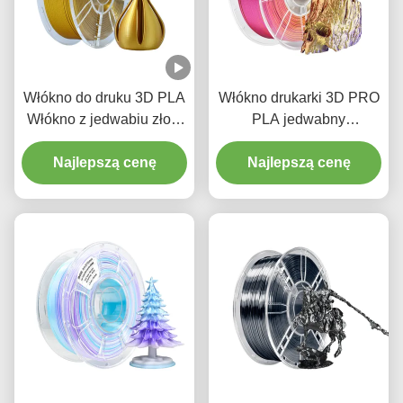
Włókno do druku 3D PLA
Włókno drukarki 3D PRO
Włókno z jedwabiu złota
PLA jedwabny
1,75 mm 1 kg Materiał do
trójkolorowy czerwony
Najlepszą cenę
druku 3D PLA
złoty fioletowy 1,75 mm
Najlepszą cenę